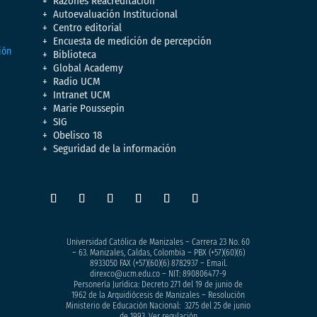
Razones Reacreditación
Autoevaluación Institucional
Centro editorial
Encuesta de medición de percepción
Biblioteca
Global Academy
Radio UCM
Intranet UCM
Marie Poussepin
SIG
Obelisco 18
Seguridad de la información
Universidad Católica de Manizales – Carrera 23 No. 60
– 63. Manizales, Caldas, Colombia – PBX (+57)
(60)(6)
8933050
FAX (+57)(60)(6) 8782937 – Email.
direxco@ucm.edu.co – NIT: 890806477-9
Personería Jurídica: Decreto 271 del 19 de junio de
1962 de la Arquidiócesis de Manizales – Resolución
Ministerio de Educación Nacional: 3275 del 25 de junio
de 1993. Ver regulación