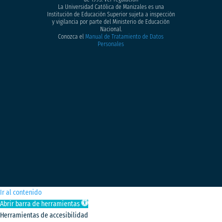
La Universidad Católica de Manizales es una
Institución de Educación Superior sujeta a inspección
y vigilancia por parte del Ministerio de Educación
Nacional.
Conozca el
Manual de Tratamiento de Datos
Personales
Ir al contenido
Abrir barra de herramientas
Herramientas de accesibilidad