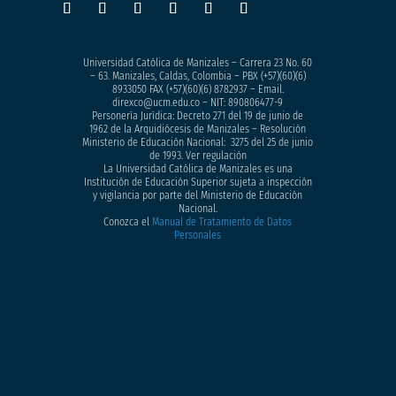
Universidad Católica de Manizales – Carrera 23 No. 60
– 63. Manizales, Caldas, Colombia – PBX (+57)
(60)(6)
8933050
FAX (+57)(60)(6) 8782937 – Email.
direxco@ucm.edu.co – NIT: 890806477-9
Personería Jurídica: Decreto 271 del 19 de junio de
1962 de la Arquidiócesis de Manizales – Resolución
Ministerio de Educación Nacional: 3275 del 25 de junio
de 1993. Ver regulación
La Universidad Católica de Manizales es una
Institución de Educación Superior sujeta a inspección
y vigilancia por parte del Ministerio de Educación
Nacional.
Conozca el
Manual de Tratamiento de Datos
Personales