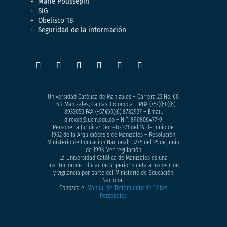
Marie Poussepin
SIG
Obelisco 18
Seguridad de la información
Universidad Católica de Manizales – Carrera 23 No. 60
– 63. Manizales, Caldas, Colombia – PBX (+57)
(60)(6)
8933050
FAX (+57)(60)(6) 8782937 – Email.
direxco@ucm.edu.co – NIT: 890806477-9
Personería Jurídica: Decreto 271 del 19 de junio de
1962 de la Arquidiócesis de Manizales – Resolución
Ministerio de Educación Nacional: 3275 del 25 de junio
de 1993. Ver regulación
La Universidad Católica de Manizales es una
Institución de Educación Superior sujeta a inspección
y vigilancia por parte del Ministerio de Educación
Nacional.
Conozca el
Manual de Tratamiento de Datos
Personales