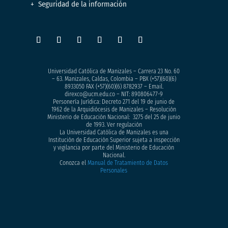
Seguridad de la información
Universidad Católica de Manizales – Carrera 23 No. 60
– 63. Manizales, Caldas, Colombia – PBX (+57)
(60)(6)
8933050
FAX (+57)(60)(6) 8782937 – Email.
direxco@ucm.edu.co – NIT: 890806477-9
Personería Jurídica: Decreto 271 del 19 de junio de
1962 de la Arquidiócesis de Manizales – Resolución
Ministerio de Educación Nacional: 3275 del 25 de junio
de 1993. Ver regulación
La Universidad Católica de Manizales es una
Institución de Educación Superior sujeta a inspección
y vigilancia por parte del Ministerio de Educación
Nacional.
Conozca el
Manual de Tratamiento de Datos
Personales