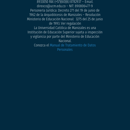
8933050
FAX (+57)(60)(6) 8782937 – Email.
direxco@ucm.edu.co – NIT: 890806477-9
Personería Jurídica: Decreto 271 del 19 de junio de
1962 de la Arquidiócesis de Manizales – Resolución
Ministerio de Educación Nacional: 3275 del 25 de junio
de 1993. Ver regulación
La Universidad Católica de Manizales es una
Institución de Educación Superior sujeta a inspección
y vigilancia por parte del Ministerio de Educación
Nacional.
Conozca el
Manual de Tratamiento de Datos
Personales