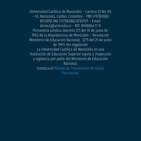
Universidad Católica de Manizales – Carrera 23 No. 60
– 63. Manizales, Caldas, Colombia – PBX (+57)
(60)(6)
8933050
FAX (+57)(60)(6) 8782937 – Email.
direxco@ucm.edu.co – NIT: 890806477-9
Personería Jurídica: Decreto 271 del 19 de junio de
1962 de la Arquidiócesis de Manizales – Resolución
Ministerio de Educación Nacional: 3275 del 25 de junio
de 1993. Ver regulación
La Universidad Católica de Manizales es una
Institución de Educación Superior sujeta a inspección
y vigilancia por parte del Ministerio de Educación
Nacional.
Conozca el
Manual de Tratamiento de Datos
Personales