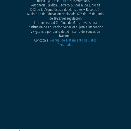
direxco@ucm.edu.co – NIT: 890806477-9
Personería Jurídica: Decreto 271 del 19 de junio de
1962 de la Arquidiócesis de Manizales – Resolución
Ministerio de Educación Nacional: 3275 del 25 de junio
de 1993. Ver regulación
La Universidad Católica de Manizales es una
Institución de Educación Superior sujeta a inspección
y vigilancia por parte del Ministerio de Educación
Nacional.
Conozca el
Manual de Tratamiento de Datos
Personales