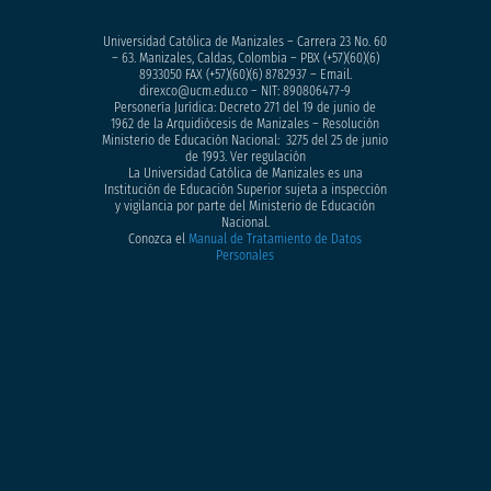
Universidad Católica de Manizales – Carrera 23 No. 60
– 63. Manizales, Caldas, Colombia – PBX (+57)
(60)(6)
8933050
FAX (+57)(60)(6) 8782937 – Email.
direxco@ucm.edu.co – NIT: 890806477-9
Personería Jurídica: Decreto 271 del 19 de junio de
1962 de la Arquidiócesis de Manizales – Resolución
Ministerio de Educación Nacional: 3275 del 25 de junio
de 1993. Ver regulación
La Universidad Católica de Manizales es una
Institución de Educación Superior sujeta a inspección
y vigilancia por parte del Ministerio de Educación
Nacional.
Conozca el
Manual de Tratamiento de Datos
Personales