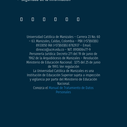
Universidad Católica de Manizales – Carrera 23 No. 60
– 63. Manizales, Caldas, Colombia – PBX (+57)
(60)(6)
8933050
FAX (+57)(60)(6) 8782937 – Email.
direxco@ucm.edu.co – NIT: 890806477-9
Personería Jurídica: Decreto 271 del 19 de junio de
1962 de la Arquidiócesis de Manizales – Resolución
Ministerio de Educación Nacional: 3275 del 25 de junio
de 1993. Ver regulación
La Universidad Católica de Manizales es una
Institución de Educación Superior sujeta a inspección
y vigilancia por parte del Ministerio de Educación
Nacional.
Conozca el
Manual de Tratamiento de Datos
Personales