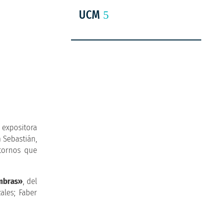
UCM
 expositora
 Sebastián,
ntornos que
ombras»
, del
ales; Faber