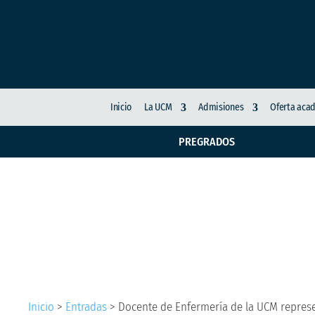
Inicio
La UCM
Admisiones
Oferta aca
PREGRADOS
Docente de Enfermerí
tercer Congreso Mund
Inicio
>
Entradas
>
Docente de Enfermería de la UCM repres