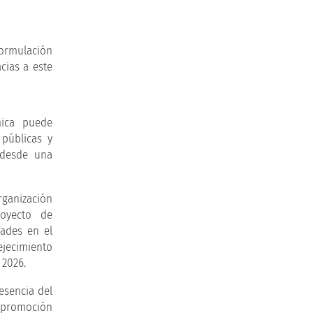
formulación
cias a este
mica puede
 públicas y
 desde una
rganización
oyecto de
dades en el
ejecimiento
 2026.
esencia del
a promoción