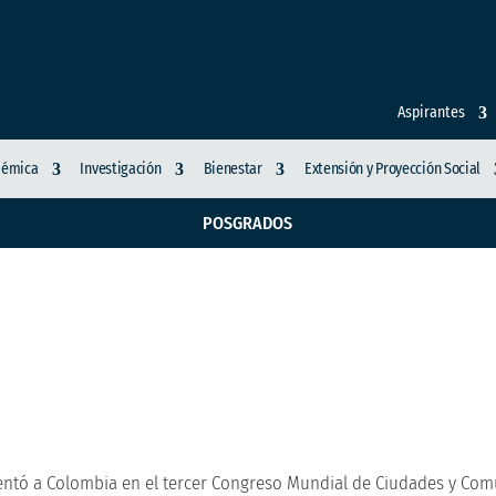
Aspirantes
démica
Investigación
Bienestar
Extensión y Proyección Social
POSGRADOS
a de la UCM represent
ial de Ciudades y Co
entó a Colombia en el tercer Congreso Mundial de Ciudades y Co