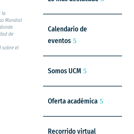
 la
eso Mundial
 donde
Calendario de
idad de
eventos
 sobre el
Somos UCM
Oferta académica
Recorrido virtual