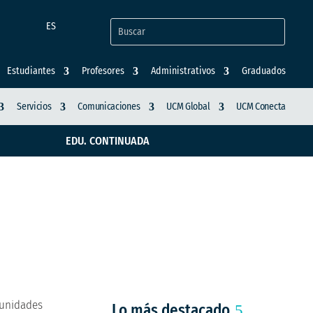
ES
Estudiantes
Profesores
Administrativos
Graduados
Servicios
Comunicaciones
UCM Global
UCM Conecta
EDU. CONTINUADA
ó a Colombia en el
munidades Amigables
munidades
Lo más destacado