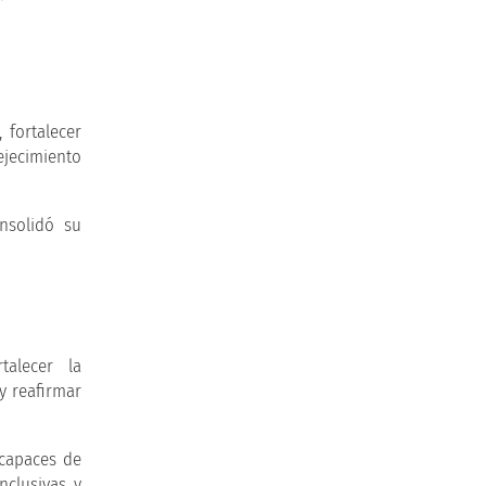
 fortalecer
ejecimiento
onsolidó su
talecer la
y reafirmar
 capaces de
nclusivas y