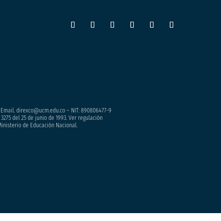
– Email. direxco@ucm.edu.co – NIT: 890806477-9
3275 del 25 de junio de 1993. Ver regulación
Ministerio de Educación Nacional.