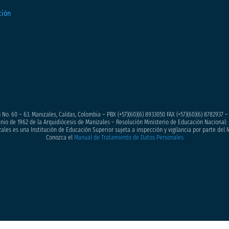
 No. 60 – 63. Manizales, Caldas, Colombia – PBX (+57)
(60)(6) 8933050
FAX (+57)(60)(6) 8782937 
junio de 1962 de la Arquidiócesis de Manizales – Resolución Ministerio de Educación Nacional: 
ales es una Institución de Educación Superior sujeta a inspección y vigilancia por parte del 
Conozca el
Manual de Tratamiento de Datos Personales