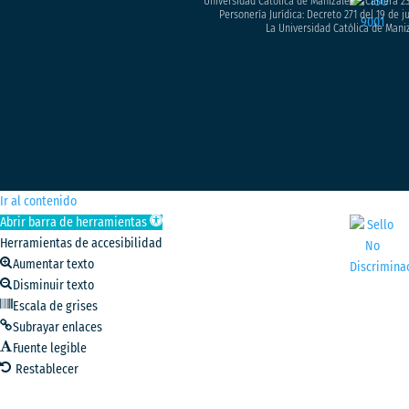
Universidad Católica de Manizales – Carrera 23
Personería Jurídica: Decreto 271 del 19 de 
La Universidad Católica de Maniz
Ir al contenido
Abrir barra de herramientas
Herramientas de accesibilidad
Aumentar texto
Disminuir texto
Escala de grises
Subrayar enlaces
Fuente legible
Restablecer