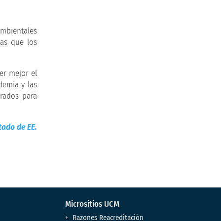
ambientales
las que los
er mejor el
demia y las
arados para
tado de EE.
Micrositios UCM
Razones Reacreditación