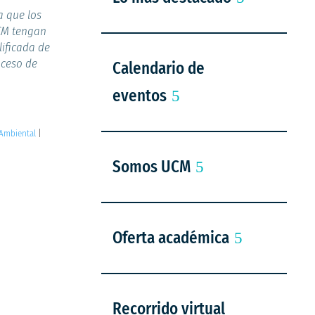
a que los
UCM tengan
lificada de
oceso de
Calendario de
eventos
 Ambiental
|
Somos UCM
Oferta académica
Recorrido virtual