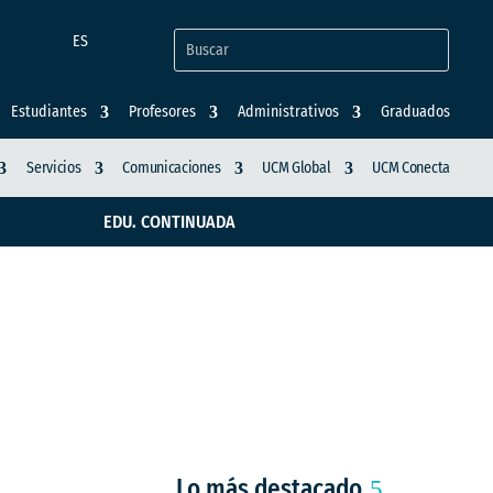
ES
Estudiantes
Profesores
Administrativos
Graduados
Servicios
Comunicaciones
UCM Global
UCM Conecta
EDU. CONTINUADA
ción de nuestros
Lo más destacado