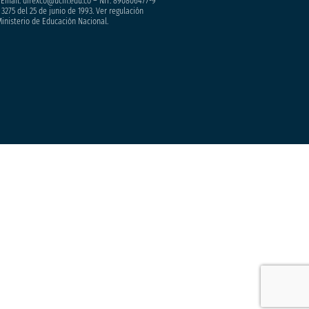
– Email. direxco@ucm.edu.co – NIT: 890806477-9
3275 del 25 de junio de 1993. Ver regulación
Ministerio de Educación Nacional.