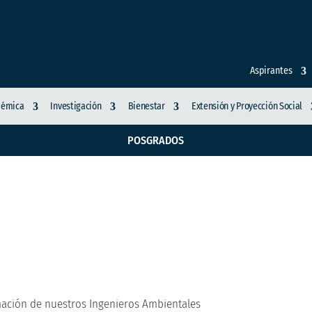
Aspirantes
démica
Investigación
Bienestar
Extensión y Proyección Social
POSGRADOS
as fortalece la forma
es
rmación de nuestros Ingenieros Ambientales