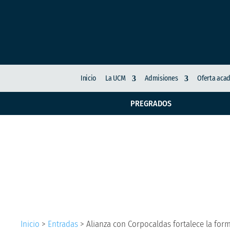
Inicio
La UCM
Admisiones
Oferta aca
PREGRADOS
Alianza con Corpocald
Ingenieros Ambiental
Inicio
>
Entradas
>
Alianza con Corpocaldas fortalece la fo