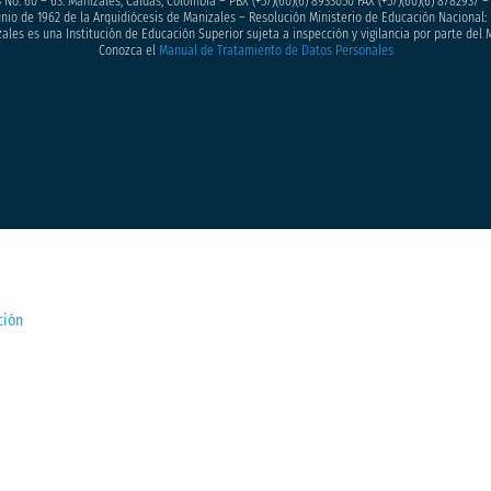
 No. 60 – 63. Manizales, Caldas, Colombia – PBX (+57)
(60)(6) 8933050
FAX (+57)(60)(6) 8782937 
junio de 1962 de la Arquidiócesis de Manizales – Resolución Ministerio de Educación Nacional: 
ales es una Institución de Educación Superior sujeta a inspección y vigilancia por parte del 
Conozca el
Manual de Tratamiento de Datos Personales