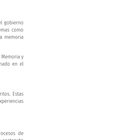
el gobierno
poemas como
 la memoria
n Memoria y
rmado en el
itos. Estas
xperiencias
rocesos de