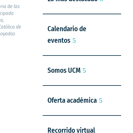
ia de las
icipada
a,
atólica de
Calendario de
apoyadas
eventos
Somos UCM
Oferta académica
Recorrido virtual