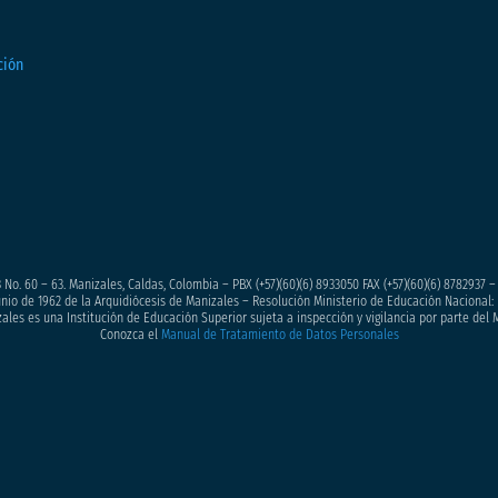
 No. 60 – 63. Manizales, Caldas, Colombia – PBX (+57)
(60)(6) 8933050
FAX (+57)(60)(6) 8782937 
junio de 1962 de la Arquidiócesis de Manizales – Resolución Ministerio de Educación Nacional: 
ales es una Institución de Educación Superior sujeta a inspección y vigilancia por parte del 
Conozca el
Manual de Tratamiento de Datos Personales