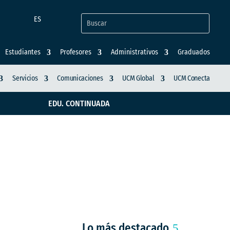
ES
Estudiantes
Profesores
Administrativos
Graduados
Servicios
Comunicaciones
UCM Global
UCM Conecta
EDU. CONTINUADA
mas reunió a actores
Lo más destacado