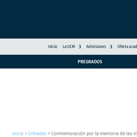
Inicio
La UCM
Admisiones
Oferta aca
PREGRADOS
Conmemoración por la
institucionales y co
Inicio
>
Entradas
>
Conmemoración por la memoria de las víc