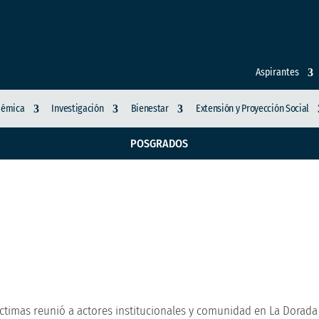
Aspirantes
démica
Investigación
Bienestar
Extensión y Proyección Social
POSGRADOS
 memoria de las vícti
munidad en La Dorada
timas reunió a actores institucionales y comunidad en La Dorada