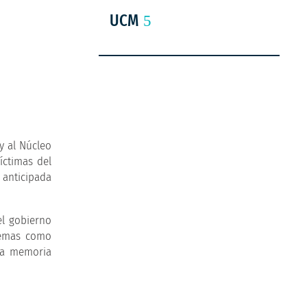
UCM
y al Núcleo
íctimas del
 anticipada
el gobierno
poemas como
 la memoria