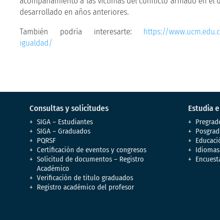
acompañamiento a las víctimas del conflicto armado en el
desarrollado en años anteriores.
También podría interesarte:
https://www.ucm.edu.c
igualdad/
Consultas y solicitudes
Estudia 
SIGA – Estudiantes
Pregrad
SIGA – Graduados
Posgrad
PQRSF
Educaci
Certificación de eventos y congresos
Idiomas
Solicitud de documentos – Registro
Encuest
Académico
Verificación de titulo graduados
Registro académico del profesor