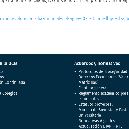
 departamento de Caldas, reconociendo su compromiso y el trabaj
o/ucm-celebro-el-dia-mundial-del-agua-2026-donde-fluye-el-agu
en la UCM
Acuerdos y normativas
os
Protocolos de Bioseguridad
os
Derechos Pecuniarios “Valor
ón Continuada
Matrículas”
Estatuto general
a Colegios
Reglamento académico para
estudiantes
Estatuto profesoral
Modelo de Bienestar y Pasto
Universitaria
Normativas Vigentes
Actualización DIAN – RTE