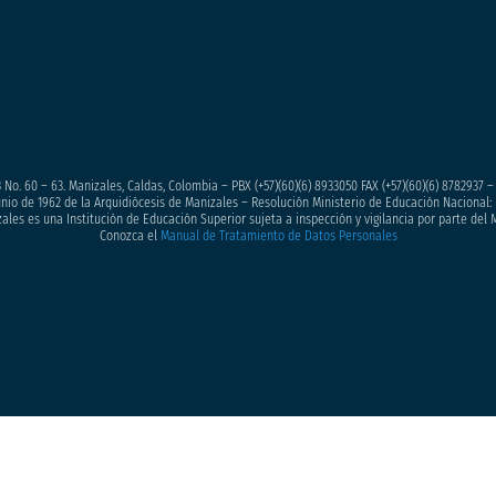
 No. 60 – 63. Manizales, Caldas, Colombia – PBX (+57)
(60)(6) 8933050
FAX (+57)(60)(6) 8782937 
junio de 1962 de la Arquidiócesis de Manizales – Resolución Ministerio de Educación Nacional: 
ales es una Institución de Educación Superior sujeta a inspección y vigilancia por parte del 
Conozca el
Manual de Tratamiento de Datos Personales