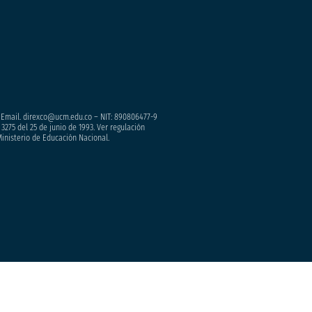
– Email. direxco@ucm.edu.co – NIT: 890806477-9
3275 del 25 de junio de 1993. Ver regulación
Ministerio de Educación Nacional.