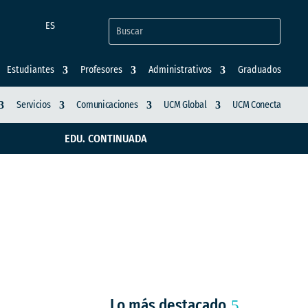
ES
Estudiantes
Profesores
Administrativos
Graduados
Servicios
Comunicaciones
UCM Global
UCM Conecta
EDU. CONTINUADA
ernacional de jóvenes
Lo más destacado