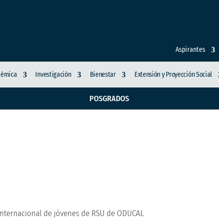
Aspirantes
démica
Investigación
Bienestar
Extensión y Proyección Social
POSGRADOS
 inicia encuentro int
internacional de jóvenes de RSU de ODUCAL