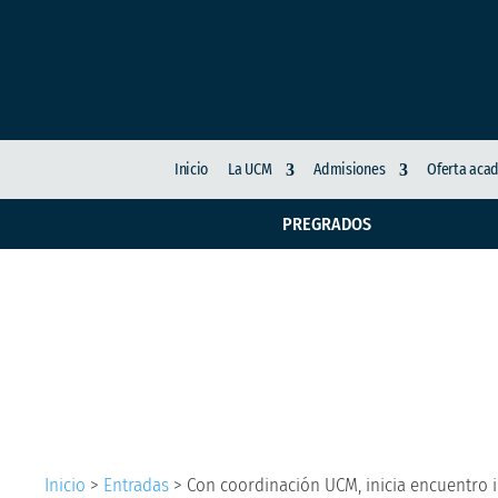
Inicio
La UCM
Admisiones
Oferta aca
PREGRADOS
Con coordinación UCM,
de RSU de ODUCAL
Inicio
>
Entradas
>
Con coordinación UCM, inicia encuentro 