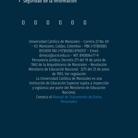
Seguridad de la información
Universidad Católica de Manizales – Carrera 23 No. 60
– 63. Manizales, Caldas, Colombia – PBX (+57)
(60)(6)
8933050
FAX (+57)(60)(6) 8782937 – Email.
direxco@ucm.edu.co – NIT: 890806477-9
Personería Jurídica: Decreto 271 del 19 de junio de
1962 de la Arquidiócesis de Manizales – Resolución
Ministerio de Educación Nacional: 3275 del 25 de junio
de 1993. Ver regulación
La Universidad Católica de Manizales es una
Institución de Educación Superior sujeta a inspección
y vigilancia por parte del Ministerio de Educación
Nacional.
Conozca el
Manual de Tratamiento de Datos
Personales