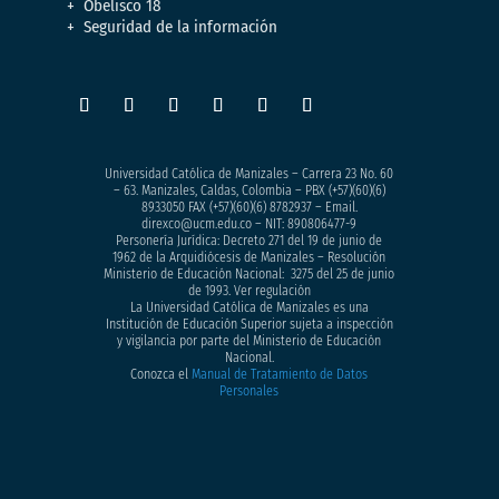
Obelisco 18
Seguridad de la información
Universidad Católica de Manizales – Carrera 23 No. 60
– 63. Manizales, Caldas, Colombia – PBX (+57)
(60)(6)
8933050
FAX (+57)(60)(6) 8782937 – Email.
direxco@ucm.edu.co – NIT: 890806477-9
Personería Jurídica: Decreto 271 del 19 de junio de
1962 de la Arquidiócesis de Manizales – Resolución
Ministerio de Educación Nacional: 3275 del 25 de junio
de 1993. Ver regulación
La Universidad Católica de Manizales es una
Institución de Educación Superior sujeta a inspección
y vigilancia por parte del Ministerio de Educación
Nacional.
Conozca el
Manual de Tratamiento de Datos
Personales