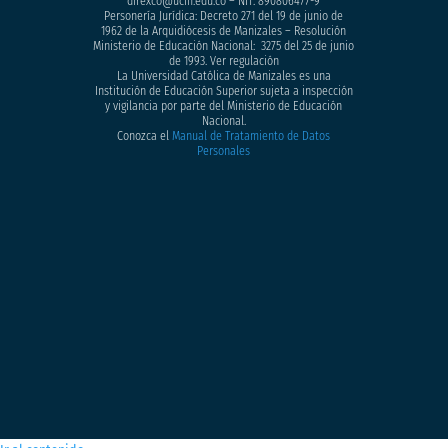
direxco@ucm.edu.co – NIT: 890806477-9
Personería Jurídica: Decreto 271 del 19 de junio de
1962 de la Arquidiócesis de Manizales – Resolución
Ministerio de Educación Nacional: 3275 del 25 de junio
de 1993. Ver regulación
La Universidad Católica de Manizales es una
Institución de Educación Superior sujeta a inspección
y vigilancia por parte del Ministerio de Educación
Nacional.
Conozca el
Manual de Tratamiento de Datos
Personales