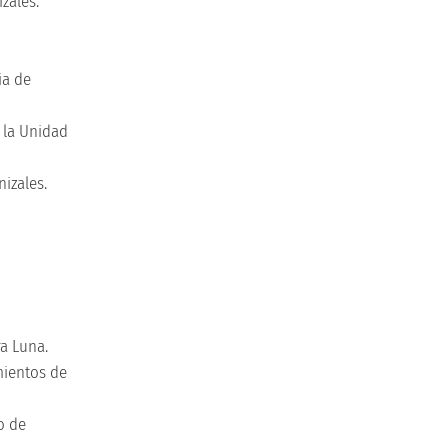
izales.
ia de
a la Unidad
izales.
ra Luna.
mientos de
o de