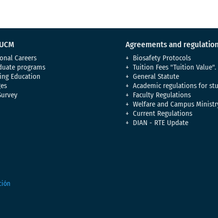
 UCM
Agreements and regulatio
onal Careers
Biosafety Protocols
duate programs
Tuition Fees "Tuition Value".
ing Education
General Statute
es
Academic regulations for st
Survey
Faculty Regulations
Welfare and Campus Ministr
Current Regulations
DIAN - RTE Update