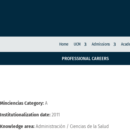
Home
UCM
Admissions
Acade
PROFESSIONAL CAREERS
Integrated Managemen
Minciencias Category:
A
Institutionalization date:
2011
Knowledge area:
Administración / Ciencias de la Salud