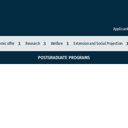
Applican
mic offer
Research
Welfare
Extension and Social Projection
POSTGRADUATE PROGRAMS
t Systems Research G