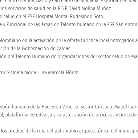
el Centro Penitenciario y Carcelario de Mediana Seguridad en Man
los servicios de salud en la E.S.E David Molina Muñoz.
de salud en el ESE Hospital Mental Rudesindo Soto.
iva y Funcional de las áreas de Talento humano en la ESE San Anton
olombiano en la activación de la oferta turística local entregados 
ación de la Gobernación de Caldas.
tión del Talento Humano de organizaciones del sector salud de Man
tor Sistema Moda. Lina Marcela Flórez.
stión humana de la Hacienda Venecia. Sector turístico. Mabel Ibar
al, plataforma estratégica y caracterización de procesos y procedi
e los predios de la ruta del patrimonio arquitectónico del municipi