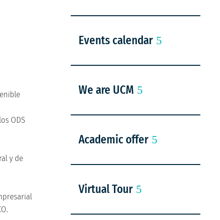
Events calendar
We are UCM
tenible
 los ODS
Academic offer
al y de
Virtual Tour
mpresarial
CO.