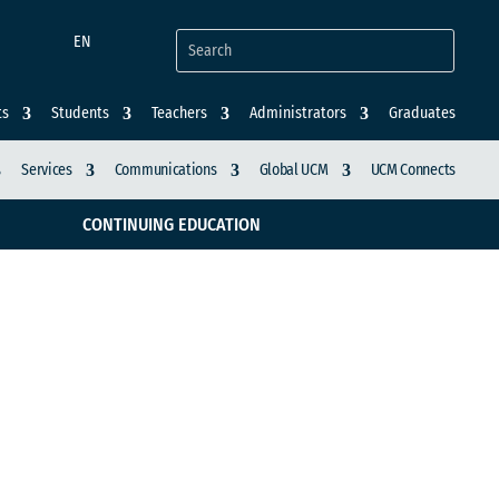
EN
ts
Students
Teachers
Administrators
Graduates
Services
Communications
Global UCM
UCM Connects
CONTINUING EDUCATION
roup (SIG)