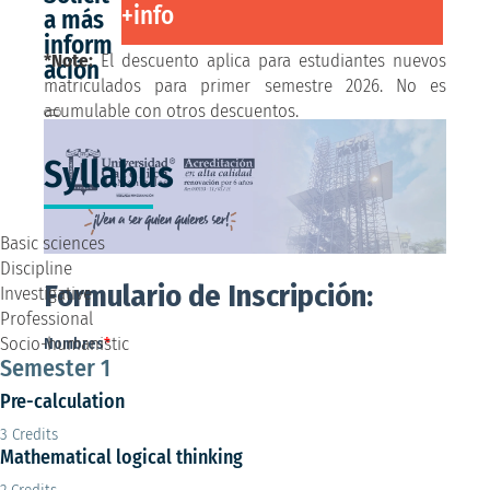
+info
a más
inform
*Note:
El descuento aplica para estudiantes nuevos
ación
matriculados para primer semestre 2026. No es
acumulable con otros descuentos.
Syllabus
Basic sciences
Discipline
Investigative
Professional
Socio-humanistic
Semester 1
Pre-calculation
3 Credits
Mathematical logical thinking
2 Credits