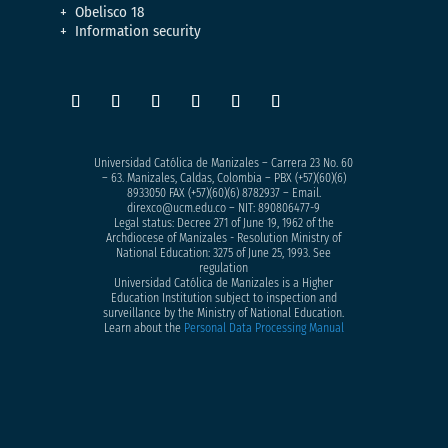
Obelisco 18
Information security
Universidad Católica de Manizales – Carrera 23 No. 60
– 63. Manizales, Caldas, Colombia – PBX (+57)
(60)(6)
8933050
FAX (+57)(60)(6) 8782937 – Email.
direxco@ucm.edu.co – NIT: 890806477-9
Legal status: Decree 271 of June 19, 1962 of the
Archdiocese of Manizales - Resolution Ministry of
National Education: 3275 of June 25, 1993. See
regulation
Universidad Católica de Manizales is a Higher
Education Institution subject to inspection and
surveillance by the Ministry of National Education.
Learn about the
Personal Data Processing Manual