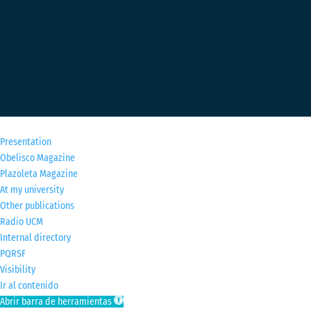
M
Presentation
Obelisco Magazine
Plazoleta Magazine
At my university
Other publications
Radio UCM
Internal directory
PQRSF
Visibility
Ir al contenido
Abrir barra de herramientas