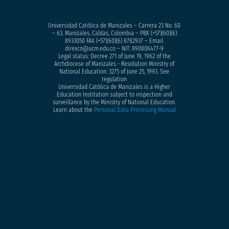
Universidad Católica de Manizales – Carrera 23 No. 60
– 63. Manizales, Caldas, Colombia – PBX (+57)
(60)(6)
8933050
FAX (+57)(60)(6) 8782937 – Email.
direxco@ucm.edu.co – NIT: 890806477-9
Legal status: Decree 271 of June 19, 1962 of the
Archdiocese of Manizales - Resolution Ministry of
National Education: 3275 of June 25, 1993. See
regulation
Universidad Católica de Manizales is a Higher
Education Institution subject to inspection and
surveillance by the Ministry of National Education.
Learn about the
Personal Data Processing Manual