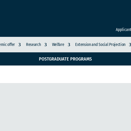
Applican
mic offer
Research
Welfare
Extension and Social Projection
POSTGRADUATE PROGRAMS