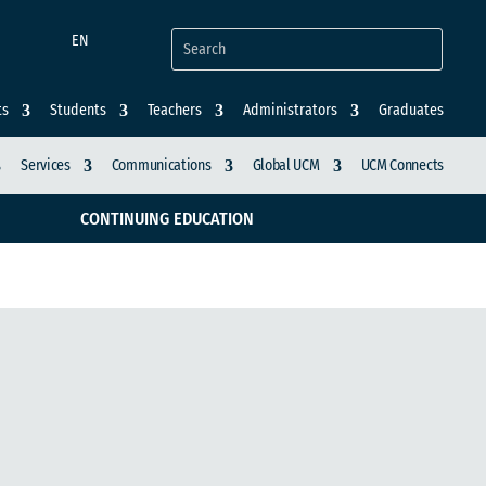
EN
ts
Students
Teachers
Administrators
Graduates
Services
Communications
Global UCM
UCM Connects
CONTINUING EDUCATION