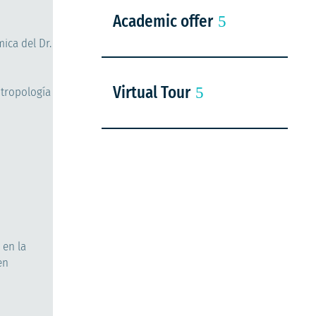
Academic offer
ica del Dr.
Virtual Tour
ntropología
 en la
en