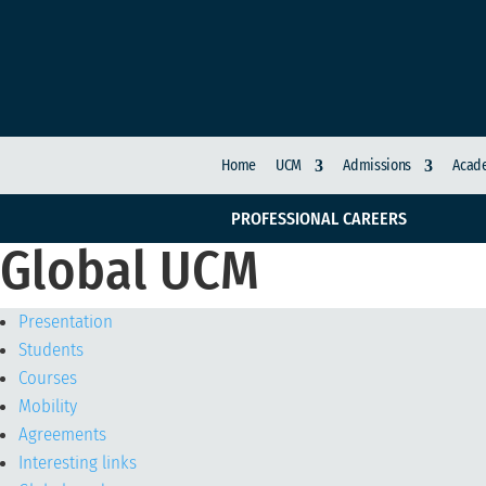
Home
UCM
Admissions
Acade
PROFESSIONAL CAREERS
Global UCM
Presentation
Students
Courses
Mobility
Agreements
Interesting links