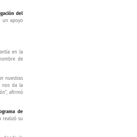
igación del
on un apoyo
antía en la
l nombre de
er nuestras
a nos da la
ón”, afirmó
rograma de
a realizó su