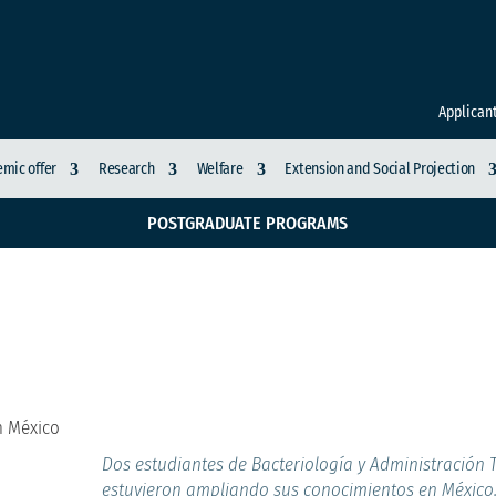
Applican
mic offer
Research
Welfare
Extension and Social Projection
POSTGRADUATE PROGRAMS
hicieron su pasantía 
n México
Dos estudiantes de Bacteriología y Administración T
estuvieron ampliando sus conocimientos en México