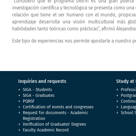
“Considero que el programa Delfín es una gran puerta 
investigación científica y tecnológica se presenta como un
relación que tiene el ser humano con el mundo, propiciand
aprendizaje desarrolla una visión multicultural más glo
habilidades tanto teóricas como prácticas”, afirmó Alejandra
Este tipo de experiencias nos permite apostarle a nuestro 
Inquiries and requests
Study at
SIGA - Students
Professi
SIGA - Graduates
Postgra
PQRSF
Continu
Certification of events and congresses
Languag
Request for documents - Academic
School 
Registration
Verification of Graduates' Degrees
Faculty Academic Record