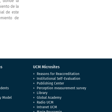
, donde la
iento de la
ial de este
cimiento de
ns
UCM Microsites
Reasons for Reaccreditation
Institutional Self-Evaluation
Publishing Center
udents
Perception measurement survey
Library
y Model
Global Academy
Radio UCM
Intranet UCM
Marie Poussepin