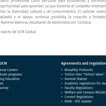
tanto profesional como personal para estudiantes y docentes
a oportunidad para aprender, ya que fomenta el completo entendim
o la diversidad cultural y de conocimientos. El carácter vivenc
balizada y el apoyo continúo posibilita la creación y fortale
 Ramírez Valencia, estudiante de Administración Turística.
proyecto de UCM Global.
 UCM
Agreements and regulatio
onal Careers
Biosafety Protocols
duate programs
Tuition Fees "Tuition Value".
ing Education
General Statute
es
Academic regulations for st
Survey
Faculty Regulations
Welfare and Campus Ministr
Current Regulations
DIAN - RTE Update