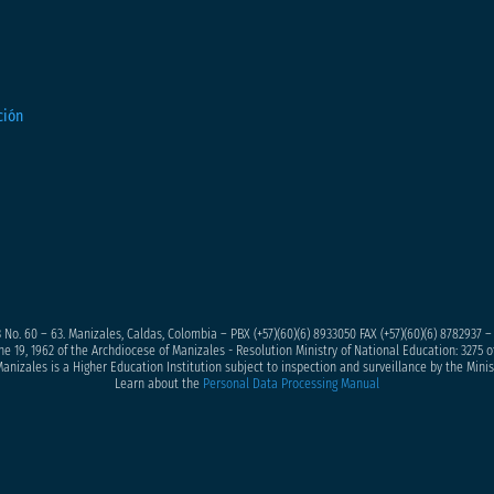
 No. 60 – 63. Manizales, Caldas, Colombia – PBX (+57)
(60)(6) 8933050
FAX (+57)(60)(6) 8782937 
ne 19, 1962 of the Archdiocese of Manizales - Resolution Ministry of National Education: 3275 of
anizales is a Higher Education Institution subject to inspection and surveillance by the Minis
Learn about the
Personal Data Processing Manual