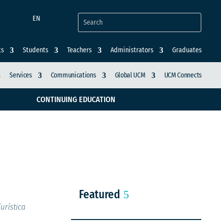
EN
ts
Students
Teachers
Administrators
Graduates
Services
Communications
Global UCM
UCM Connects
CONTINUING EDUCATION
en México
Featured
urística
.