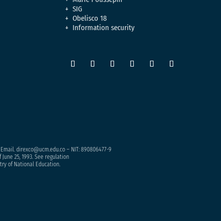
SIG
Obelisco 18
Information security
– Email. direxco@ucm.edu.co – NIT: 890806477-9
 June 25, 1993. See regulation
try of National Education.