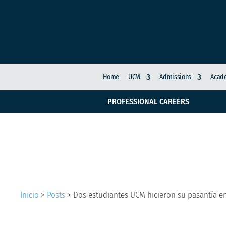
Home
UCM
Admissions
Acade
PROFESSIONAL CAREERS
Dos estudiantes UCM 
Inicio
>
Posts
>
Dos estudiantes UCM hicieron su pasantía e