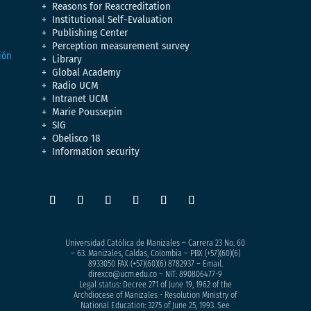
Reasons for Reaccreditation
Institutional Self-Evaluation
Publishing Center
Perception measurement survey
Library
Global Academy
Radio UCM
Intranet UCM
Marie Poussepin
SIG
Obelisco 18
Information security
Universidad Católica de Manizales – Carrera 23 No. 60
– 63. Manizales, Caldas, Colombia – PBX (+57)
(60)(6)
8933050
FAX (+57)(60)(6) 8782937 – Email.
direxco@ucm.edu.co – NIT: 890806477-9
Legal status: Decree 271 of June 19, 1962 of the
Archdiocese of Manizales - Resolution Ministry of
National Education: 3275 of June 25, 1993. See