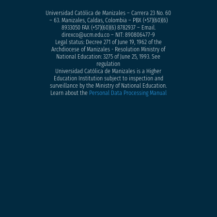
Universidad Católica de Manizales – Carrera 23 No. 60
– 63. Manizales, Caldas, Colombia – PBX (+57)
(60)(6)
8933050
FAX (+57)(60)(6) 8782937 – Email.
direxco@ucm.edu.co – NIT: 890806477-9
Legal status: Decree 271 of June 19, 1962 of the
Archdiocese of Manizales - Resolution Ministry of
National Education: 3275 of June 25, 1993. See
regulation
Universidad Católica de Manizales is a Higher
Education Institution subject to inspection and
surveillance by the Ministry of National Education.
Learn about the
Personal Data Processing Manual