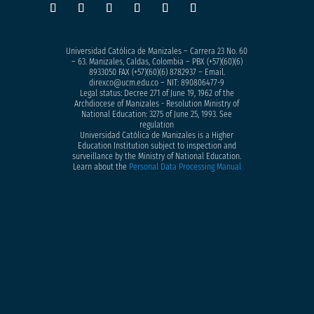
Universidad Católica de Manizales – Carrera 23 No. 60
– 63. Manizales, Caldas, Colombia – PBX (+57)
(60)(6)
8933050
FAX (+57)(60)(6) 8782937 – Email.
direxco@ucm.edu.co – NIT: 890806477-9
Legal status: Decree 271 of June 19, 1962 of the
Archdiocese of Manizales - Resolution Ministry of
National Education: 3275 of June 25, 1993. See
regulation
Universidad Católica de Manizales is a Higher
Education Institution subject to inspection and
surveillance by the Ministry of National Education.
Learn about the
Personal Data Processing Manual