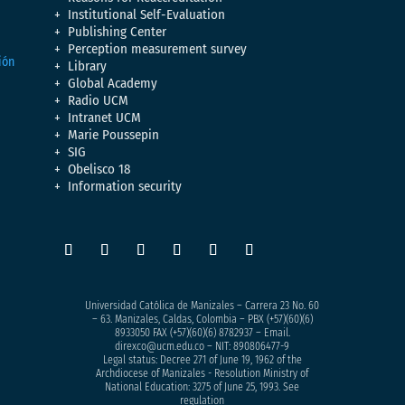
Institutional Self-Evaluation
Publishing Center
Perception measurement survey
Library
Global Academy
Radio UCM
Intranet UCM
Marie Poussepin
SIG
Obelisco 18
Information security
Universidad Católica de Manizales – Carrera 23 No. 60
– 63. Manizales, Caldas, Colombia – PBX (+57)
(60)(6)
8933050
FAX (+57)(60)(6) 8782937 – Email.
direxco@ucm.edu.co – NIT: 890806477-9
Legal status: Decree 271 of June 19, 1962 of the
Archdiocese of Manizales - Resolution Ministry of
National Education: 3275 of June 25, 1993. See
regulation