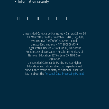
Information security
Universidad Católica de Manizales – Carrera 23 No. 60
– 63. Manizales, Caldas, Colombia – PBX (+57)
(60)(6)
8933050
FAX (+57)(60)(6) 8782937 – Email.
direxco@ucm.edu.co – NIT: 890806477-9
Legal status: Decree 271 of June 19, 1962 of the
Archdiocese of Manizales - Resolution Ministry of
National Education: 3275 of June 25, 1993. See
regulation
Universidad Católica de Manizales is a Higher
Education Institution subject to inspection and
surveillance by the Ministry of National Education.
Learn about the
Personal Data Processing Manual