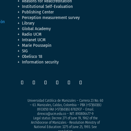
Reasons for Reaccreditation
Institutional Self-Evaluation
Publishing Center
Perception measurement survey
Library
Global Academy
Radio UCM
Intranet UCM
Marie Poussepin
SIG
Obelisco 18
Information security
Universidad Católica de Manizales – Carrera 23 No. 60
– 63. Manizales, Caldas, Colombia – PBX (+57)
(60)(6)
8933050
FAX (+57)(60)(6) 8782937 – Email.
direxco@ucm.edu.co – NIT: 890806477-9
Legal status: Decree 271 of June 19, 1962 of the
Archdiocese of Manizales - Resolution Ministry of
National Education: 3275 of June 25, 1993. See