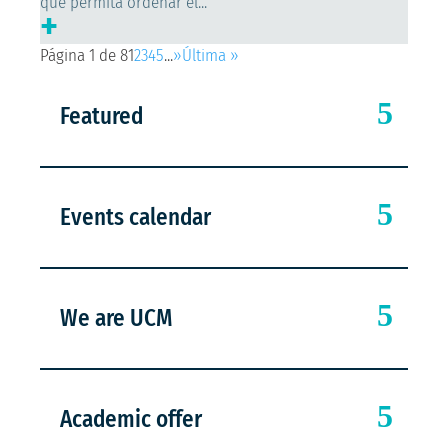
que permita ordenar el...
+
Página 1 de 8
1
2
3
4
5
...
»
Última »
Featured
Events calendar
We are UCM
Academic offer