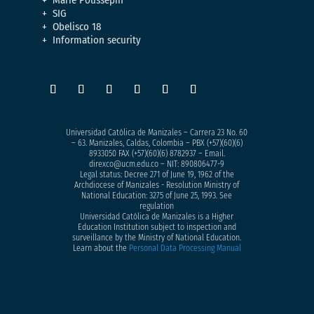
Marie Poussepin
SIG
Obelisco 18
Information security
Universidad Católica de Manizales – Carrera 23 No. 60
– 63. Manizales, Caldas, Colombia – PBX (+57)
(60)(6)
8933050
FAX (+57)(60)(6) 8782937 – Email.
direxco@ucm.edu.co – NIT: 890806477-9
Legal status: Decree 271 of June 19, 1962 of the
Archdiocese of Manizales - Resolution Ministry of
National Education: 3275 of June 25, 1993. See
regulation
Universidad Católica de Manizales is a Higher
Education Institution subject to inspection and
surveillance by the Ministry of National Education.
Learn about the
Personal Data Processing Manual