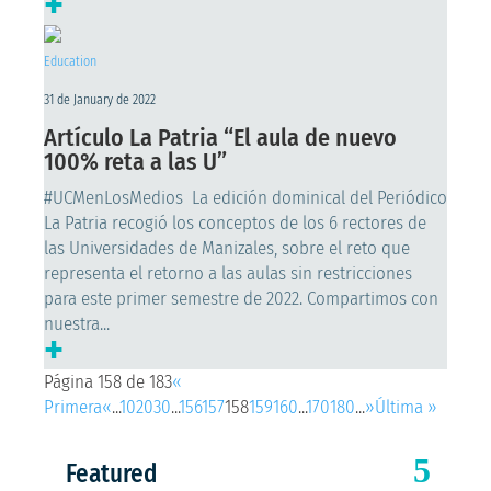
+
Education
31 de January de 2022
Artículo La Patria “El aula de nuevo
100% reta a las U”
#UCMenLosMedios La edición dominical del Periódico
La Patria recogió los conceptos de los 6 rectores de
las Universidades de Manizales, sobre el reto que
representa el retorno a las aulas sin restricciones
para este primer semestre de 2022. Compartimos con
nuestra...
+
Página 158 de 183
«
Primera
«
...
10
20
30
...
156
157
158
159
160
...
170
180
...
»
Última »
Featured