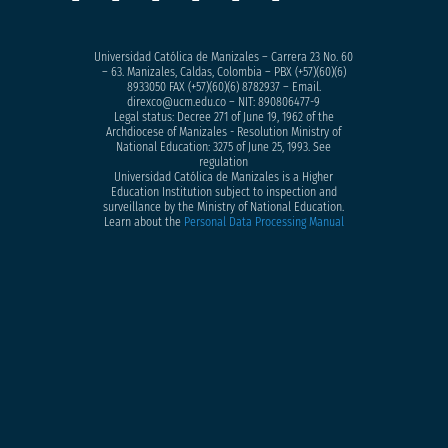
Universidad Católica de Manizales – Carrera 23 No. 60
– 63. Manizales, Caldas, Colombia – PBX (+57)
(60)(6)
8933050
FAX (+57)(60)(6) 8782937 – Email.
direxco@ucm.edu.co – NIT: 890806477-9
Legal status: Decree 271 of June 19, 1962 of the
Archdiocese of Manizales - Resolution Ministry of
National Education: 3275 of June 25, 1993. See
regulation
Universidad Católica de Manizales is a Higher
Education Institution subject to inspection and
surveillance by the Ministry of National Education.
Learn about the
Personal Data Processing Manual