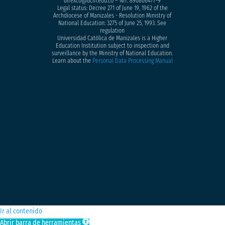
direxco@ucm.edu.co – NIT: 890806477-9
Legal status: Decree 271 of June 19, 1962 of the
Archdiocese of Manizales - Resolution Ministry of
National Education: 3275 of June 25, 1993. See
regulation
Universidad Católica de Manizales is a Higher
Education Institution subject to inspection and
surveillance by the Ministry of National Education.
Learn about the
Personal Data Processing Manual
Ir al contenido
Abrir barra de herramientas