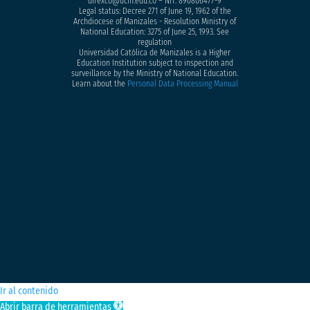
direxco@ucm.edu.co – NIT: 890806477-9
Legal status: Decree 271 of June 19, 1962 of the
Archdiocese of Manizales - Resolution Ministry of
National Education: 3275 of June 25, 1993. See
regulation
Universidad Católica de Manizales is a Higher
Education Institution subject to inspection and
surveillance by the Ministry of National Education.
Learn about the
Personal Data Processing Manual
Ir al contenido
Abrir barra de herramientas