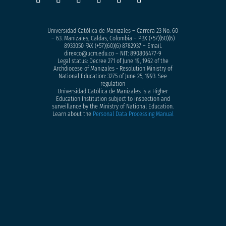
Universidad Católica de Manizales – Carrera 23 No. 60
– 63. Manizales, Caldas, Colombia – PBX (+57)
(60)(6)
8933050
FAX (+57)(60)(6) 8782937 – Email.
direxco@ucm.edu.co – NIT: 890806477-9
Legal status: Decree 271 of June 19, 1962 of the
Archdiocese of Manizales - Resolution Ministry of
National Education: 3275 of June 25, 1993. See
regulation
Universidad Católica de Manizales is a Higher
Education Institution subject to inspection and
surveillance by the Ministry of National Education.
Learn about the
Personal Data Processing Manual