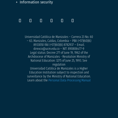
Information security
Universidad Católica de Manizales – Carrera 23 No. 60
– 63. Manizales, Caldas, Colombia – PBX (+57)
(60)(6)
8933050
FAX (+57)(60)(6) 8782937 – Email.
direxco@ucm.edu.co – NIT: 890806477-9
Legal status: Decree 271 of June 19, 1962 of the
Archdiocese of Manizales - Resolution Ministry of
National Education: 3275 of June 25, 1993. See
regulation
Universidad Católica de Manizales is a Higher
Education Institution subject to inspection and
surveillance by the Ministry of National Education.
Learn about the
Personal Data Processing Manual