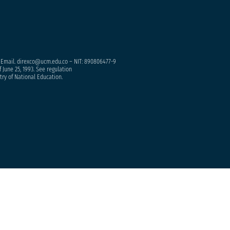
– Email. direxco@ucm.edu.co – NIT: 890806477-9
 June 25, 1993. See regulation
try of National Education.