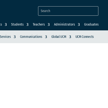
ts
Students
Teachers
Administrators
Graduates
Services
Communications
Global UCM
UCM Connects