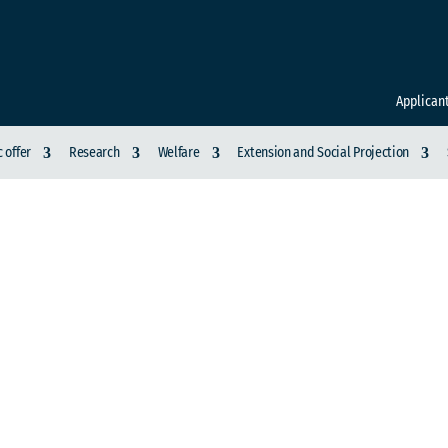
Applican
 offer
Research
Welfare
Extension and Social Projection