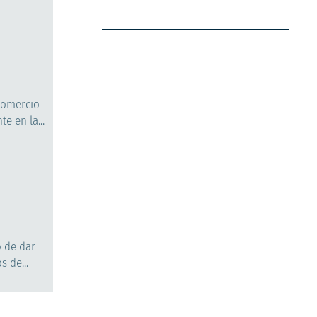
Comercio
e en la...
o de dar
 de...