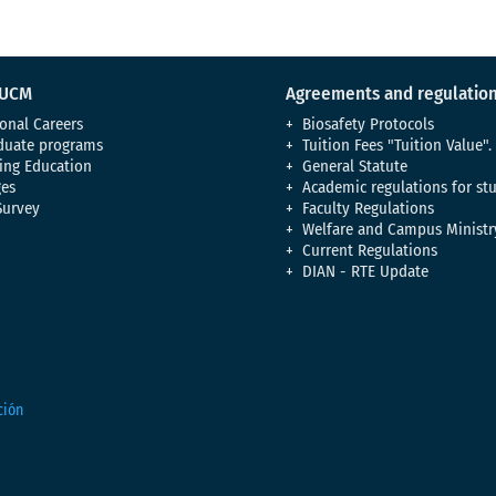
 UCM
Agreements and regulatio
onal Careers
Biosafety Protocols
duate programs
Tuition Fees "Tuition Value".
ing Education
General Statute
es
Academic regulations for st
Survey
Faculty Regulations
Welfare and Campus Ministr
Current Regulations
DIAN - RTE Update