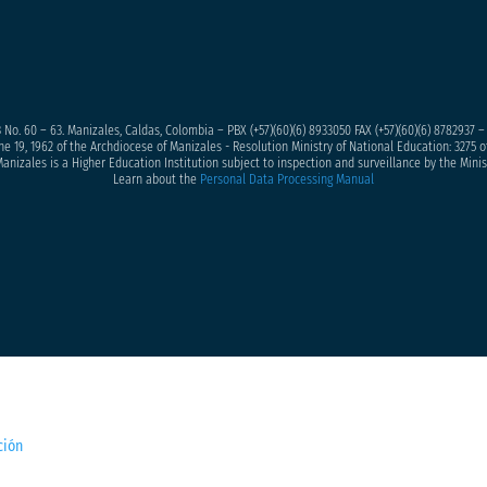
 No. 60 – 63. Manizales, Caldas, Colombia – PBX (+57)
(60)(6) 8933050
FAX (+57)(60)(6) 8782937 
ne 19, 1962 of the Archdiocese of Manizales - Resolution Ministry of National Education: 3275 of
anizales is a Higher Education Institution subject to inspection and surveillance by the Minis
Learn about the
Personal Data Processing Manual