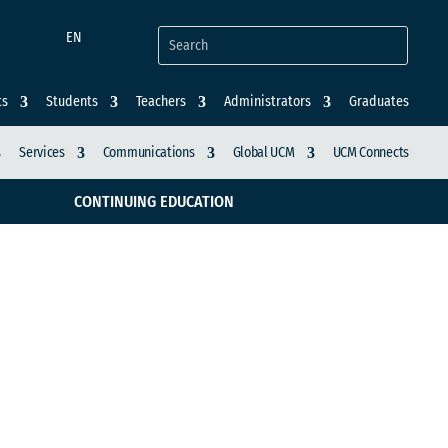
EN
ts
Students
Teachers
Administrators
Graduates
Services
Communications
Global UCM
UCM Connects
CONTINUING EDUCATION