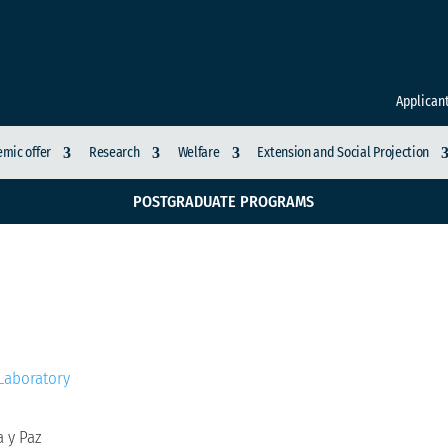
Applican
mic offer
Research
Welfare
Extension and Social Projection
POSTGRADUATE PROGRAMS
n Memoria y Paz
Laboratory
 y Paz