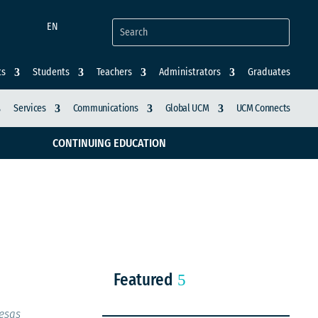
EN
ts
Students
Teachers
Administrators
Graduates
Services
Communications
Global UCM
UCM Connects
CONTINUING EDUCATION
La Aurora
Featured
resas