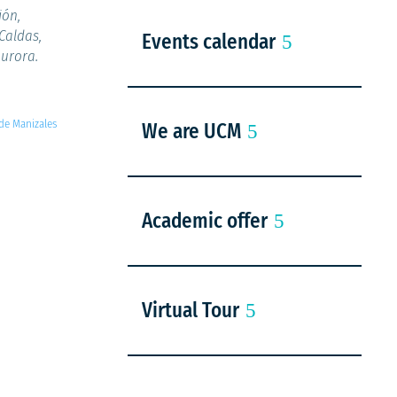
ión,
Caldas,
Events calendar
Aurora.
 de Manizales
We are UCM
Academic offer
Virtual Tour