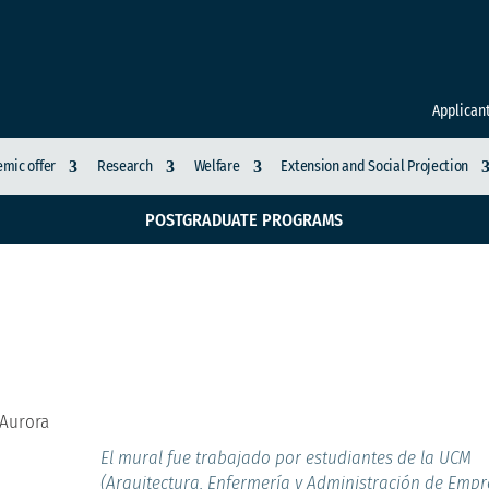
Applican
mic offer
Research
Welfare
Extension and Social Projection
POSTGRADUATE PROGRAMS
zó trabajo en la I.E. 
 Aurora
El mural fue trabajado por estudiantes de la UCM
(Arquitectura, Enfermería y Administración de Emp