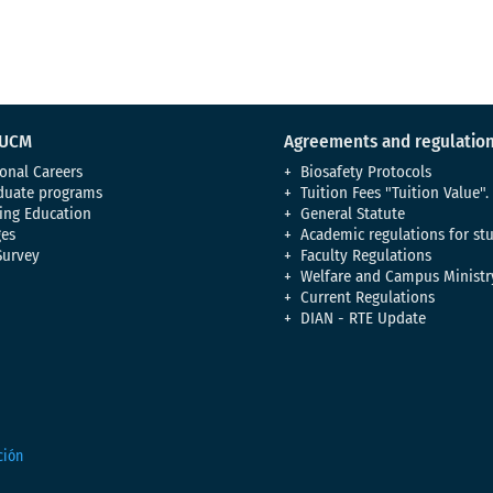
 UCM
Agreements and regulatio
onal Careers
Biosafety Protocols
duate programs
Tuition Fees "Tuition Value".
ing Education
General Statute
es
Academic regulations for st
Survey
Faculty Regulations
Welfare and Campus Ministr
Current Regulations
DIAN - RTE Update