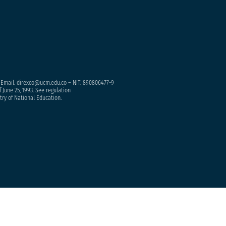
– Email. direxco@ucm.edu.co – NIT: 890806477-9
 June 25, 1993. See regulation
try of National Education.