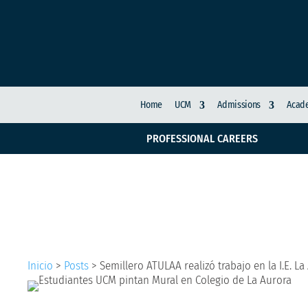
Home
UCM
Admissions
Acade
PROFESSIONAL CAREERS
Semillero ATULAA reali
Inicio
>
Posts
>
Semillero ATULAA realizó trabajo en la I.E. La