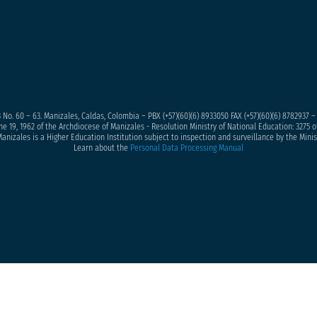
 No. 60 – 63. Manizales, Caldas, Colombia – PBX (+57)
(60)(6) 8933050
FAX (+57)(60)(6) 8782937 
ne 19, 1962 of the Archdiocese of Manizales - Resolution Ministry of National Education: 3275 of
anizales is a Higher Education Institution subject to inspection and surveillance by the Minis
Learn about the
Personal Data Processing Manual