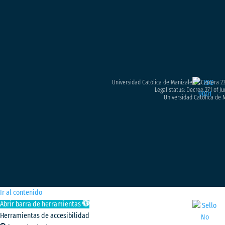
Universidad Católica de Manizales – Carrera 23
Legal status: Decree 271 of Ju
Universidad Católica de M
Ir al contenido
Abrir barra de herramientas
Herramientas de accesibilidad