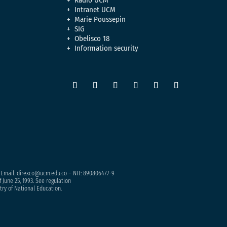
Intranet UCM
Marie Poussepin
SIG
Obelisco 18
Information security
– Email. direxco@ucm.edu.co – NIT: 890806477-9
 June 25, 1993. See regulation
try of National Education.