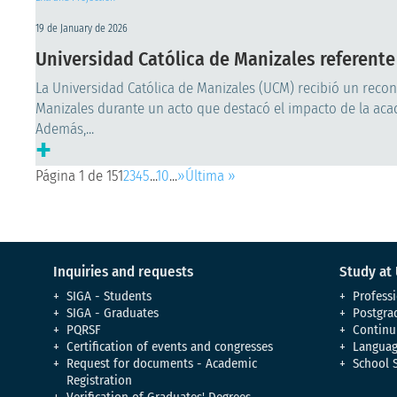
19 de January de 2026
Universidad Católica de Manizales referente
La Universidad Católica de Manizales (UCM) recibió un reco
Manizales durante un acto que destacó el impacto de la acade
Además,...
+
Página 1 de 15
1
2
3
4
5
...
10
...
»
Última »
Inquiries and requests
Study at
SIGA - Students
Professi
SIGA - Graduates
Postgra
PQRSF
Continu
Certification of events and congresses
Languag
Request for documents - Academic
School 
Registration
Verification of Graduates' Degrees