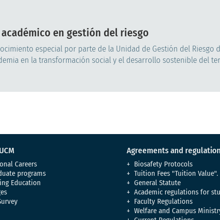
 académico en gestión del riesgo
nocimiento especial por parte de la Unidad de Gestión del Riesgo 
mia en la transformación social y el desarrollo sostenible del terr
 UCM
Agreements and regulatio
onal Careers
Biosafety Protocols
duate programs
Tuition Fees "Tuition Value".
ing Education
General Statute
es
Academic regulations for st
Survey
Faculty Regulations
Welfare and Campus Ministr
Current Regulations