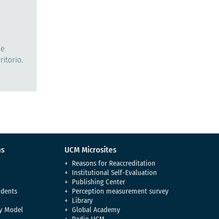
de
itorio.
ns
UCM Microsites
Reasons for Reaccreditation
Institutional Self-Evaluation
Publishing Center
udents
Perception measurement survey
Library
y Model
Global Academy
Radio UCM