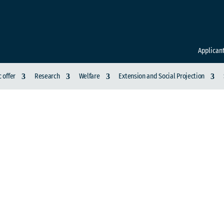
Applican
 offer
Research
Welfare
Extension and Social Projection
CM