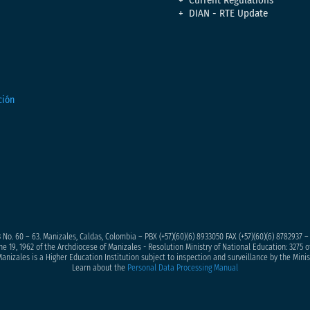
DIAN - RTE Update
 No. 60 – 63. Manizales, Caldas, Colombia – PBX (+57)
(60)(6) 8933050
FAX (+57)(60)(6) 8782937 
ne 19, 1962 of the Archdiocese of Manizales - Resolution Ministry of National Education: 3275 of
anizales is a Higher Education Institution subject to inspection and surveillance by the Minis
Learn about the
Personal Data Processing Manual