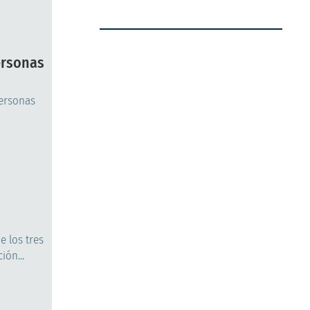
ersonas
personas
e los tres
ión...