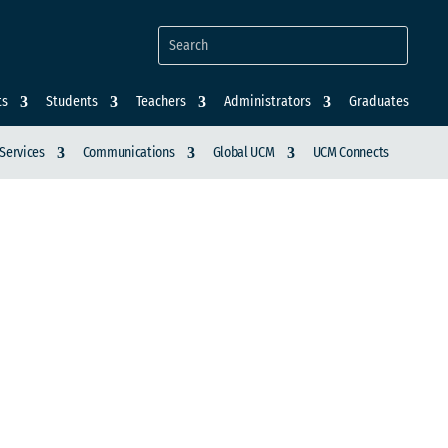
ts
Students
Teachers
Administrators
Graduates
Services
Communications
Global UCM
UCM Connects