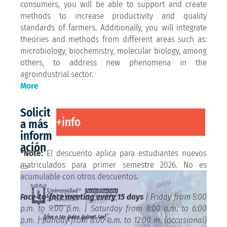
consumers, you will be able to support and create
methods to increase productivity and quality
standards of farmers. Additionally, you will integrate
theories and methods from different areas such as:
microbiology, biochemistry, molecular biology, among
others, to address new phenomena in the
agroindustrial sector.
More
Solicit
+info
a más
inform
ación
*Note:
El descuento aplica para estudiantes nuevos
matriculados para primer semestre 2026. No es
acumulable con otros descuentos.
Face-to-face meeting every 15 days
| Friday from 5:00
p.m. to 9:00 p.m. | Saturday from 8:00 a.m. to 6:00
p.m. | Sunday from 8:00 a.m. to 12:00 m. (occasional)