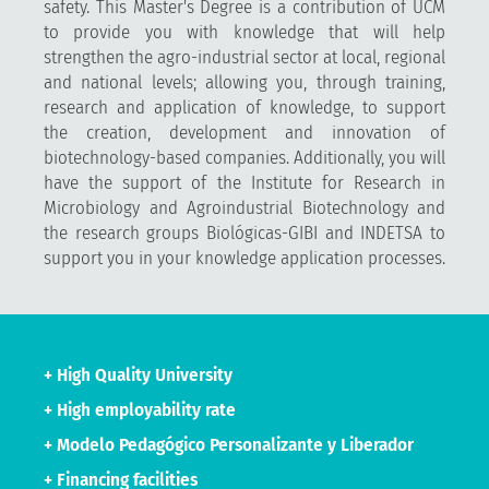
safety. This Master's Degree is a contribution of UCM
to provide you with knowledge that will help
strengthen the agro-industrial sector at local, regional
and national levels; allowing you, through training,
research and application of knowledge, to support
the creation, development and innovation of
biotechnology-based companies. Additionally, you will
have the support of the Institute for Research in
Microbiology and Agroindustrial Biotechnology and
the research groups Biológicas-GIBI and INDETSA to
support you in your knowledge application processes.
+ High Quality University
+ High employability rate
+ Modelo Pedagógico Personalizante y Liberador
+ Financing facilities