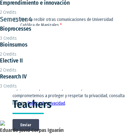
Emprendimiento e innovación
2 Credits
Semester 4
Bioprocesses
3 Credits
Bioinsumos
2 Credits
Elective II
2 Credits
Research IV
3 Credits
Teachers
Eduardo Javid Corpas Iguarán
Director de programa