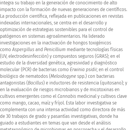
integra su trabajo en la generación de conocimiento de alto
impacto con la formación de nuevas generaciones de científicos.
La producción científica, reflejada en publicaciones en revistas
indexadas internacionales, se centra en el desarrollo y
optimización de estrategias sostenibles para el control de
patógenos en sistemas agroalimentarios. Ha liderado
investigaciones en la inactivación de hongos toxigénicos
como
Aspergillus
and
Penicillium
mediante tecnologías físicas
(UV, electrodesinfección) y compuestos seguros (GRAS); en el
estudio de la diversidad genética, agresividad y diagnóstico
molecular (PCR) de bacterias como
Erwinia psidii
; en el control
biológico de nematodos (
Meloidogyne
spp.) con bacterias
antagonistas (
Bacillus
) e inductores de resistencia (quitosano); y
en la evaluación de riesgos microbianos y de micotoxinas en
cultivos emergentes como el
Cannabis
medicinal y cultivos clave
como mango, cacao, maíz y fríjol. Esta labor investigativa se
complementa con una intensa actividad como directora de más
de 30 trabajos de grado y pasantías investigativas, donde ha
guiado a estudiantes en temas que van desde el análisis
metataxonómico de microbiomas en poscosecha y el desarrollo