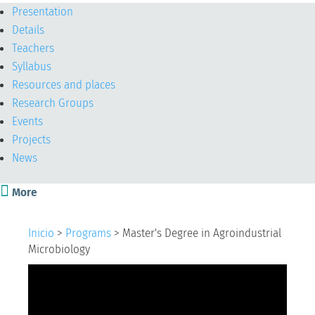
Presentation
Details
Teachers
Syllabus
Resources and places
Research Groups
Events
Projects
News

More
Inicio
>
Programs
>
Master's Degree in Agroindustrial
Microbiology