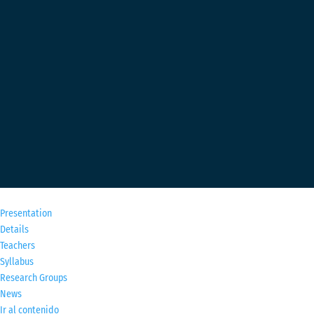
M
Presentation
Details
Teachers
Syllabus
Research Groups
News
Ir al contenido