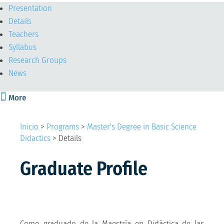
Presentation
Details
Teachers
Syllabus
Research Groups
News

More
Inicio
>
Programs
>
Master's Degree in Basic Science
Didactics
>
Details
Graduate Profile
Como graduado de la Maestría en Didáctica de las