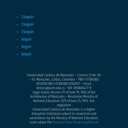
Seguir
Seguir
Seguir
Seguir
Seguir
Seguir
Universidad Católica de Manizales – Carrera 23 No. 60
– 63. Manizales, Caldas, Colombia – PBX (+57)
(60)(6)
8933050
FAX (+57)(60)(6) 8782937 – Email.
direxco@ucm.edu.co – NIT: 890806477-9
Legal status: Decree 271 of June 19, 1962 of the
Archdiocese of Manizales - Resolution Ministry of
National Education: 3275 of June 25, 1993. See
regulation
Universidad Católica de Manizales is a Higher
Education Institution subject to inspection and
surveillance by the Ministry of National Education.
Learn about the
Personal Data Processing Manual