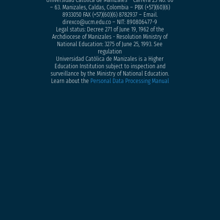
– 63. Manizales, Caldas, Colombia – PBX (+57)
(60)(6)
8933050
FAX (+57)(60)(6) 8782937 – Email.
direxco@ucm.edu.co – NIT: 890806477-9
Legal status: Decree 271 of June 19, 1962 of the
Archdiocese of Manizales - Resolution Ministry of
National Education: 3275 of June 25, 1993. See
regulation
Universidad Católica de Manizales is a Higher
Education Institution subject to inspection and
surveillance by the Ministry of National Education.
Learn about the
Personal Data Processing Manual