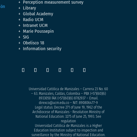
Perception measurement survey
Library
Global Academy
Radio UCM
Intranet UCM
Marie Poussepin
SIG
Obelisco 18
Information security
Universidad Católica de Manizales – Carrera 23 No. 60
– 63. Manizales, Caldas, Colombia – PBX (+57)
(60)(6)
8933050
FAX (+57)(60)(6) 8782937 – Email.
direxco@ucm.edu.co – NIT: 890806477-9
Legal status: Decree 271 of June 19, 1962 of the
Archdiocese of Manizales - Resolution Ministry of
National Education: 3275 of June 25, 1993. See
regulation
Universidad Católica de Manizales is a Higher
Education Institution subject to inspection and
surveillance by the Ministry of National Education.