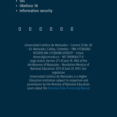
SIG
Obelisco 18
Information security
Universidad Católica de Manizales – Carrera 23 No. 60
– 63. Manizales, Caldas, Colombia – PBX (+57)
(60)(6)
8933050
FAX (+57)(60)(6) 8782937 – Email.
direxco@ucm.edu.co – NIT: 890806477-9
Legal status: Decree 271 of June 19, 1962 of the
Archdiocese of Manizales - Resolution Ministry of
National Education: 3275 of June 25, 1993. See
regulation
Universidad Católica de Manizales is a Higher
Education Institution subject to inspection and
surveillance by the Ministry of National Education.
Learn about the
Personal Data Processing Manual