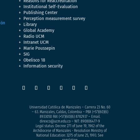
Reasons for Reaccreditation
Institutional Self-Evaluation
Publishing Center
Perception measurement survey
Library
Global Academy
Radio UCM
Intranet UCM
Marie Poussepin
SIG
Obelisco 18
Information security
Universidad Católica de Manizales – Carrera 23 No. 60
– 63. Manizales, Caldas, Colombia – PBX (+57)
(60)(6)
8933050
FAX (+57)(60)(6) 8782937 – Email.
direxco@ucm.edu.co – NIT: 890806477-9
Legal status: Decree 271 of June 19, 1962 of the
Archdiocese of Manizales - Resolution Ministry of
National Education: 3275 of June 25, 1993. See
regulation