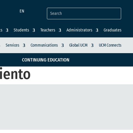
EN
ts
Students
Teachers
Administrators
Graduates
Services
Communications
Global UCM
UCM Connects
CONTINUING EDUCATION
iento