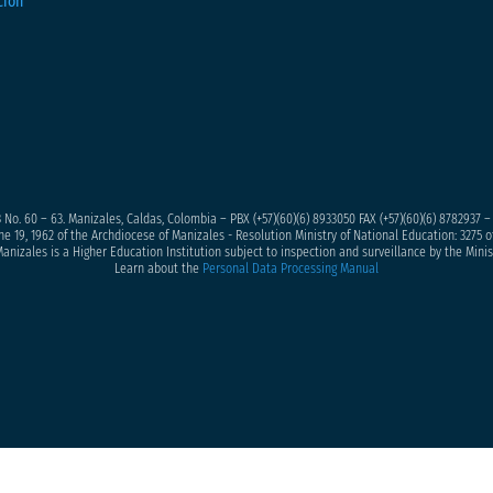
 No. 60 – 63. Manizales, Caldas, Colombia – PBX (+57)
(60)(6) 8933050
FAX (+57)(60)(6) 8782937 
ne 19, 1962 of the Archdiocese of Manizales - Resolution Ministry of National Education: 3275 of
anizales is a Higher Education Institution subject to inspection and surveillance by the Minis
Learn about the
Personal Data Processing Manual