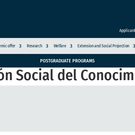
Applican
mic offer
Research
Welfare
Extension and Social Projection
POSTGRADUATE PROGRAMS
ón Social del Conocim