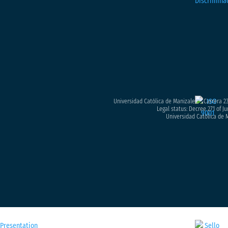
Universidad Católica de Manizales – Carrera 23
Legal status: Decree 271 of Ju
Universidad Católica de M
M
Presentation