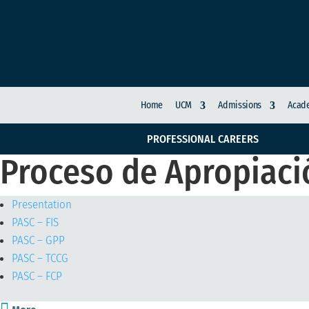
Home
UCM
Admissions
Acade
PROFESSIONAL CAREERS
Proceso de Apropiaci
Presentation
PASC – FIS
PASC – GPP
PASC – TCCG
PASC – FCP
