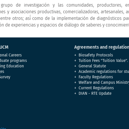
grupo de investigación y las comunidades, productores, em
es y asociaciones productivas, comercializadoras, artesanales, a
, entre otros; así́ como de la implementación de diagnósticos part
ión de experiencias y espacios de diálogo de saberes y conocimien
 UCM
Agreements and regulatio
onal Careers
Biosafety Protocols
duate programs
Tuition Fees "Tuition Value".
ing Education
General Statute
es
Academic regulations for st
Survey
Faculty Regulations
Welfare and Campus Ministr
Current Regulations
DIAN - RTE Update