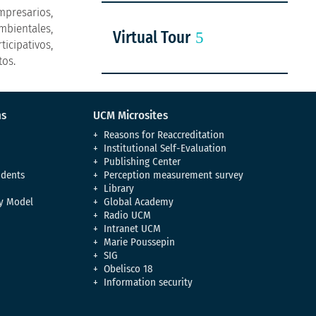
presarios,
mbientales,
Virtual Tour
icipativos,
tos.
ns
UCM Microsites
Reasons for Reaccreditation
Institutional Self-Evaluation
Publishing Center
udents
Perception measurement survey
Library
y Model
Global Academy
Radio UCM
Intranet UCM
Marie Poussepin
SIG
Obelisco 18
Information security