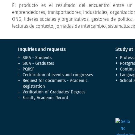
El producto es el resultado del encuentro entre un 
emprendedores, transportadores, industriales, organizacion
ONG, lideres sociales y organizativos, gestores de política
lecturas de contexto, jornadas de intercambio, sistematizac
Inquiries and requests
Study at
SIGA - Students
Professi
SIGA - Graduates
Postgra
PQRSF
Continu
Certification of events and congresses
Languag
Request for documents - Academic
School 
Registration
Verification of Graduates' Degrees
Faculty Academic Record