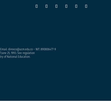
– Email. direxco@ucm.edu.co – NIT: 890806477-9
 June 25, 1993. See regulation
try of National Education.