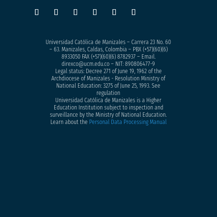
Universidad Católica de Manizales – Carrera 23 No. 60
– 63. Manizales, Caldas, Colombia – PBX (+57)
(60)(6)
8933050
FAX (+57)(60)(6) 8782937 – Email.
direxco@ucm.edu.co – NIT: 890806477-9
Legal status: Decree 271 of June 19, 1962 of the
Archdiocese of Manizales - Resolution Ministry of
National Education: 3275 of June 25, 1993. See
regulation
Universidad Católica de Manizales is a Higher
Education Institution subject to inspection and
surveillance by the Ministry of National Education.
Learn about the
Personal Data Processing Manual