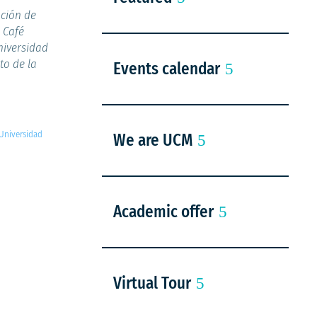
ción de
 Café
niversidad
to de la
Events calendar
Universidad
We are UCM
Academic offer
Virtual Tour