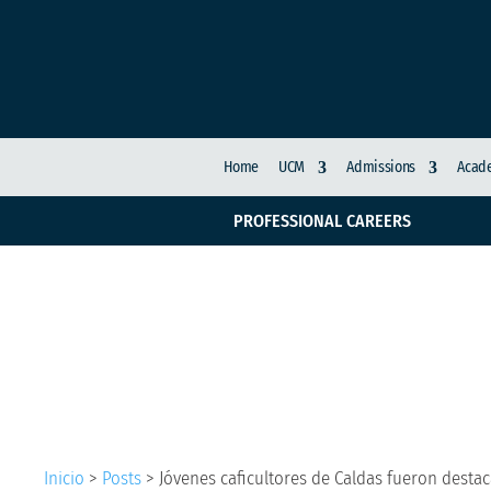
Home
UCM
Admissions
Acade
PROFESSIONAL CAREERS
Jóvenes caficultores 
UPL
Inicio
>
Posts
>
Jóvenes caficultores de Caldas fueron desta