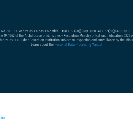
 No. 60 – 63. Manizales, Caldas, Colombia – PBX (+57)
(60)(6) 8933050
FAX (+57)(60)(6) 8782937 
ne 19, 1962 of the Archdiocese of Manizales - Resolution Ministry of National Education: 3275 of
anizales is a Higher Education Institution subject to inspection and surveillance by the Minis
Learn about the
Personal Data Processing Manual