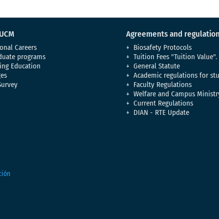
 UCM
Agreements and regulatio
onal Careers
Biosafety Protocols
duate programs
Tuition Fees "Tuition Value".
ing Education
General Statute
es
Academic regulations for st
Survey
Faculty Regulations
Welfare and Campus Ministr
Current Regulations
DIAN - RTE Update