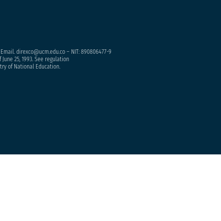
– Email. direxco@ucm.edu.co – NIT: 890806477-9
 June 25, 1993. See regulation
try of National Education.