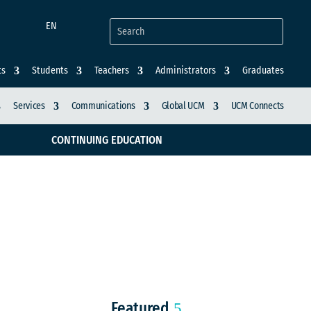
EN
ts
Students
Teachers
Administrators
Graduates
Services
Communications
Global UCM
UCM Connects
CONTINUING EDUCATION
acados por el aliado
Featured