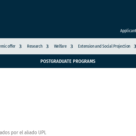
Applican
mic offer
Research
Welfare
Extension and Social Projection
POSTGRADUATE PROGRAMS
de Caldas fueron dest
cados por el aliado UPL