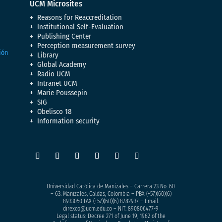
UCM Microsites
Reasons for Reaccreditation
Institutional Self-Evaluation
Publishing Center
Perception measurement survey
Library
Global Academy
Radio UCM
Intranet UCM
Marie Poussepin
SIG
Obelisco 18
Information security
Universidad Católica de Manizales – Carrera 23 No. 60
– 63. Manizales, Caldas, Colombia – PBX (+57)
(60)(6)
8933050
FAX (+57)(60)(6) 8782937 – Email.
direxco@ucm.edu.co – NIT: 890806477-9
Legal status: Decree 271 of June 19, 1962 of the