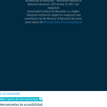
Archdiocese of Manizales - Resolution Ministry of
National Education: 3275 of June 25, 1993. See
regulation
Universidad Católica de Manizales is a Higher
Education Institution subject to inspection and
surveillance by the Ministry of National Education.
Learn about the
Personal Data Processing Manual
Ir al contenido
Abrir barra de herramientas
Herramientas de accesibilidad