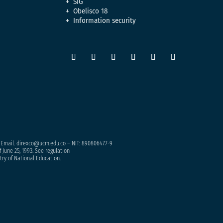
SIG
Obelisco 18
Information security
– Email. direxco@ucm.edu.co – NIT: 890806477-9
 June 25, 1993. See regulation
try of National Education.