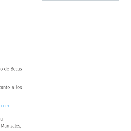
do de Becas
tanto a los
su
 Manizales,