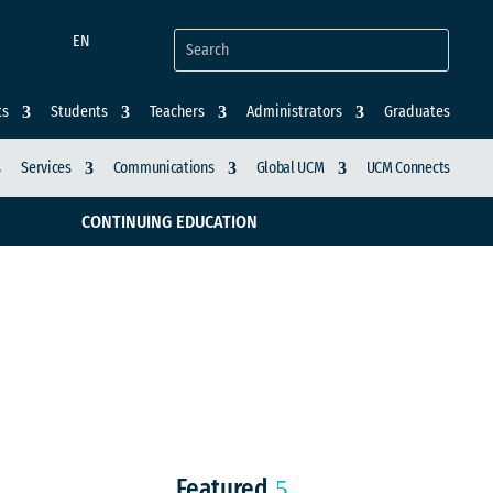
EN
ts
Students
Teachers
Administrators
Graduates
Services
Communications
Global UCM
UCM Connects
CONTINUING EDUCATION
rte del Fondo de
a
Featured