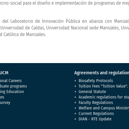
 tecno-social para el diseño e implementación de programas de m
és del Laboratorio de Innovación Pública en alianza con Maniz
, Universidad de Caldas, Universidad Nacional sede Manizales, Uni
 Católica de Manizales.
 UCM
Agreements and regulatio
onal Careers
Biosafety Protocols
duate programs
Tuition Fees "Tuition Value".
ing Education
General Statute
es
Academic regulations for st
Survey
Faculty Regulations
Welfare and Campus Ministr
Current Regulations
DIAN - RTE Update