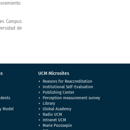
ejoramiento
ales Campus
versidad de
ns
UCM Microsites
Reasons for Reaccreditation
Institutional Self-Evaluation
Publishing Center
udents
Perception measurement survey
Library
y Model
Global Academy
Radio UCM
Intranet UCM
Marie Poussepin