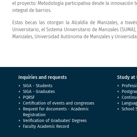
el proyecto: Metodología participativa desde la innovación
integral de barrios.
Estas becas las otorgan la Alcaldía de Manizales, a trav
Universitario, el Sistema Universitario de Manizales (SUMA)
Manizales, Universidad Autónoma de Manizales y Universidad
Inquiries and requests
Study at
SIGA - Students
Professi
SIGA - Graduates
Postgra
PQRSF
Continu
Certification of events and congresses
Languag
Request for documents - Academic
School 
Registration
Verification of Graduates' Degrees
Faculty Academic Record