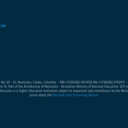
 No. 60 – 63. Manizales, Caldas, Colombia – PBX (+57)
(60)(6) 8933050
FAX (+57)(60)(6) 8782937 
ne 19, 1962 of the Archdiocese of Manizales - Resolution Ministry of National Education: 3275 of
anizales is a Higher Education Institution subject to inspection and surveillance by the Minis
Learn about the
Personal Data Processing Manual