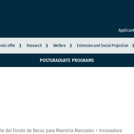
Applican
mic offer
Research
Welfare
Extension and Social Projection
POSTGRADUATE PROGRAMS
ientos a Tercera Coho
Manizales + Innovador
te del Fondo de Becas para Maestría Manizales + Innovadora