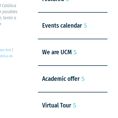
d Católica
r posibles
, tanto a
o
Events calendar
ster Risk
|
We are UCM
atólica de
Academic offer
Virtual Tour