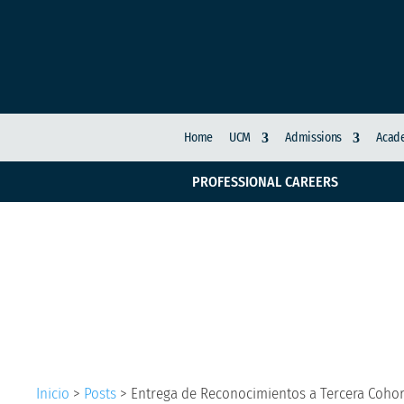
Home
UCM
Admissions
Acade
PROFESSIONAL CAREERS
Entrega de Reconocim
Becas para Maestría 
Inicio
>
Posts
>
Entrega de Reconocimientos a Tercera Cohor