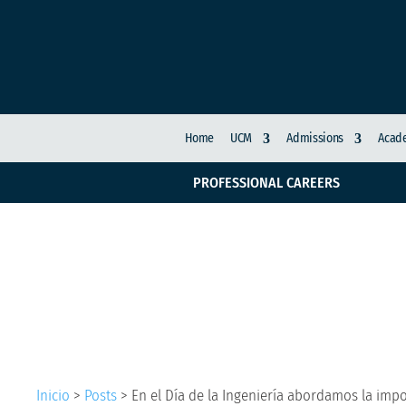
Home
UCM
Admissions
Acade
PROFESSIONAL CAREERS
En el Día de la Ingen
tecnología en la gest
Inicio
>
Posts
>
En el Día de la Ingeniería abordamos la impo