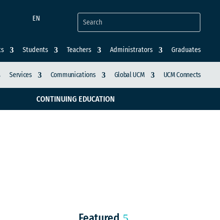
EN
ts
Students
Teachers
Administrators
Graduates
Services
Communications
Global UCM
UCM Connects
CONTINUING EDUCATION
ortancia de la
co
Featured