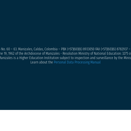
 No. 60 – 63. Manizales, Caldas, Colombia – PBX (+57)
(60)(6) 8933050
FAX (+57)(60)(6) 8782937 
ne 19, 1962 of the Archdiocese of Manizales - Resolution Ministry of National Education: 3275 of
anizales is a Higher Education Institution subject to inspection and surveillance by the Minis
Learn about the
Personal Data Processing Manual