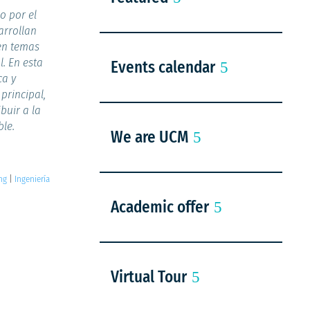
o por el
arrollan
en temas
. En esta
Events calendar
ca y
principal,
uir a la
ble.
We are UCM
ng
|
Ingeniería
Academic offer
Virtual Tour