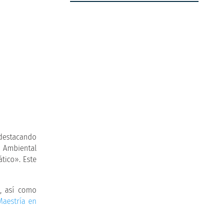
 destacando
o Ambiental
tico». Este
, así como
Maestría en