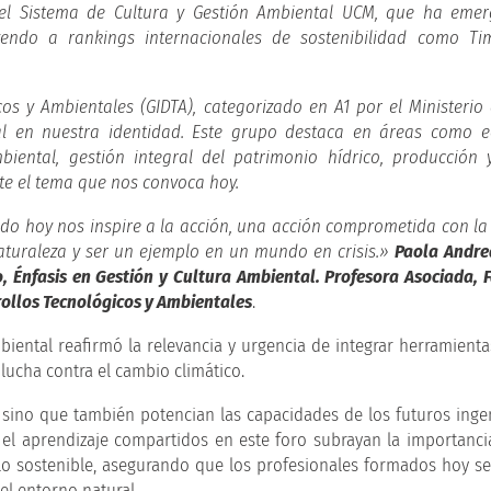
 el Sistema de Cultura y Gestión Ambiental UCM, que ha eme
buyendo a rankings internacionales de sostenibilidad como Ti
os y Ambientales (GIDTA), categorizado en A1 por el Ministerio 
al en nuestra identidad. Este grupo destaca en áreas como e
biental, gestión integral del patrimonio hídrico, producción
te el tema que nos convoca hoy.
o hoy nos inspire a la acción, una acción comprometida con la
aturaleza y ser un ejemplo en un mundo en crisis.»
Paola Andre
o, Énfasis en Gestión y Cultura Ambiental. Profesora Asociada, 
rollos Tecnológicos y Ambientales
.
iental reafirmó la relevancia y urgencia de integrar herramient
lucha contra el cambio climático.
 sino que también potencian las capacidades de los futuros inge
y el aprendizaje compartidos en este foro subrayan la importanci
ollo sostenible, asegurando que los profesionales formados hoy s
el entorno natural.