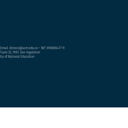
– Email. direxco@ucm.edu.co – NIT: 890806477-9
 June 25, 1993. See regulation
try of National Education.