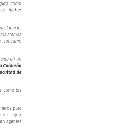
rgido como
mes Higher
de Ciencia,
cosistemas
 y consumo
 vida en un
a Calderón
Facultad de
as como los
nieros para
a de seguir
ean agentes