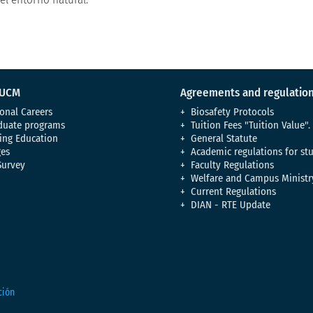
 UCM
Agreements and regulatio
onal Careers
Biosafety Protocols
duate programs
Tuition Fees "Tuition Value".
ing Education
General Statute
es
Academic regulations for st
Survey
Faculty Regulations
Welfare and Campus Ministr
Current Regulations
DIAN - RTE Update