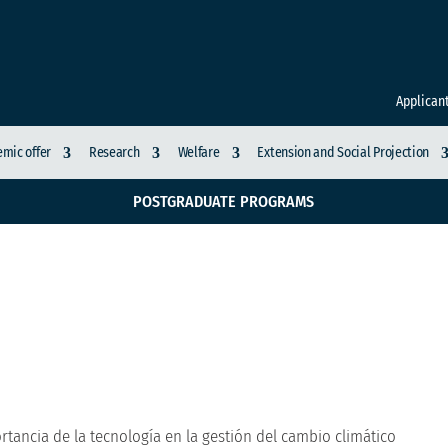
Applican
mic offer
Research
Welfare
Extension and Social Projection
POSTGRADUATE PROGRAMS
iería abordamos la imp
ión del cambio climáti
rtancia de la tecnología en la gestión del cambio climático