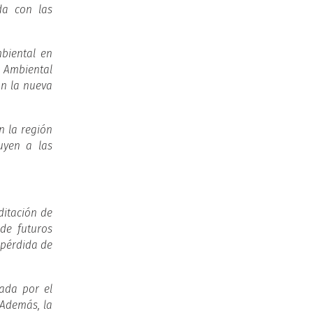
da con las
mbiental en
l Ambiental
on la nueva
n la región
uyen a las
ditación de
de futuros
 pérdida de
nada por el
 Además, la